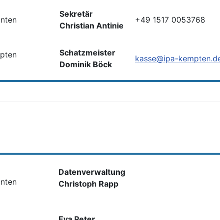
Sekretär
onten
+49 1517 0053768
Christian Antinie
Schatzmeister
pten
kasse@ipa-kempten.d
Dominik Böck
Datenverwaltung
onten
Christoph Rapp
Eva Peter